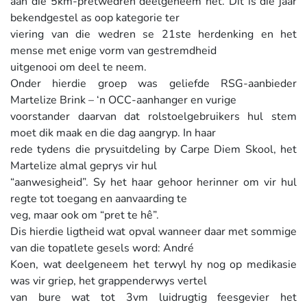
aan die 5km-pretwedren deelgeneem het. Dit is dié jaar
bekendgestel as oop kategorie ter
viering van die wedren se 21ste herdenking en het
mense met enige vorm van gestremdheid
uitgenooi om deel te neem.
Onder hierdie groep was geliefde RSG-aanbieder
Martelize Brink – ‘n OCC-aanhanger en vurige
voorstander daarvan dat rolstoelgebruikers hul stem
moet dik maak en die dag aangryp. In haar
rede tydens die prysuitdeling by Carpe Diem Skool, het
Martelize almal geprys vir hul
“aanwesigheid”. Sy het haar gehoor herinner om vir hul
regte tot toegang en aanvaarding te
veg, maar ook om “pret te hê”.
Dis hierdie ligtheid wat opval wanneer daar met sommige
van die topatlete gesels word: André
Koen, wat deelgeneem het terwyl hy nog op medikasie
was vir griep, het grappenderwys vertel
van bure wat tot 3vm luidrugtig feesgevier het