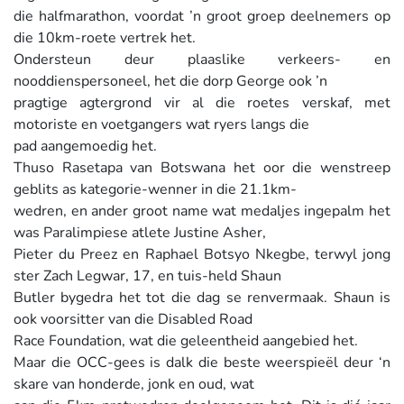
die halfmarathon, voordat ’n groot groep deelnemers op
die 10km-roete vertrek het.
Ondersteun deur plaaslike verkeers- en
nooddienspersoneel, het die dorp George ook ’n
pragtige agtergrond vir al die roetes verskaf, met
motoriste en voetgangers wat ryers langs die
pad aangemoedig het.
Thuso Rasetapa van Botswana het oor die wenstreep
geblits as kategorie-wenner in die 21.1km-
wedren, en ander groot name wat medaljes ingepalm het
was Paralimpiese atlete Justine Asher,
Pieter du Preez en Raphael Botsyo Nkegbe, terwyl jong
ster Zach Legwar, 17, en tuis-held Shaun
Butler bygedra het tot die dag se renvermaak. Shaun is
ook voorsitter van die Disabled Road
Race Foundation, wat die geleentheid aangebied het.
Maar die OCC-gees is dalk die beste weerspieël deur ‘n
skare van honderde, jonk en oud, wat