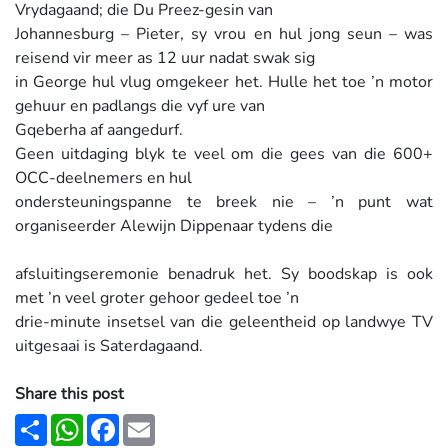
Vrydagaand; die Du Preez-gesin van
Johannesburg – Pieter, sy vrou en hul jong seun – was
reisend vir meer as 12 uur nadat swak sig
in George hul vlug omgekeer het. Hulle het toe ’n motor
gehuur en padlangs die vyf ure van
Gqeberha af aangedurf.
Geen uitdaging blyk te veel om die gees van die 600+
OCC-deelnemers en hul
ondersteuningspanne te breek nie – ’n punt wat
organiseerder Alewijn Dippenaar tydens die
afsluitingseremonie benadruk het. Sy boodskap is ook
met ’n veel groter gehoor gedeel toe ’n
drie-minute insetsel van die geleentheid op landwye TV
uitgesaai is Saterdagaand.
Share this post
Share
WhatsApp
Facebook
Email