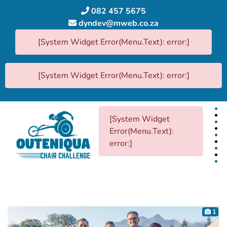
082 457 5675
dyndev@mweb.co.za
[System Widget Error(Menu.Text): error:]
[System Widget Error(Menu.Text): error:]
[System Widget
Error(Menu.Text):
error:]
1