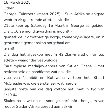
18 March 2025
Other
George, Tuinroete (Maart 2025) – Suid-Afrika se enigste
wedren vir gestremde atlete is vir die
21ste keer op Saterdag 15 Maart in George aangebied.
Die OCC se mondigwording is moontlik
gemaak deur groothartige borge, tonne vrywilligers, en ’n
gestremde gemeenskap oorgehaal om
te rol!
Die dag het afgeskop met ‘n 42.2km-marathon vir top
atlete – waaronder veelvuldige
Paralimpiese medaljewenners van SA en Ghana – met
resiesstoele en handfietse wat ook die
vlae van Namibië en Botswana vertoon het. Stuart
McCreadie was die eerste jaer wat hierdie
langste roete van die dag voltooi het, met ‘n tyd van
1:10.44.
Skuins na sewe op die sonnige herfsmôre het jaers van
regoor Suider-Afrika gereed gemaak vir